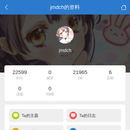
jmdch的资料
jmdch
22599
0
21965
6
积分
威望
DB
贡献
0
0
违规
RMB
Ta的主题
Ta的日志