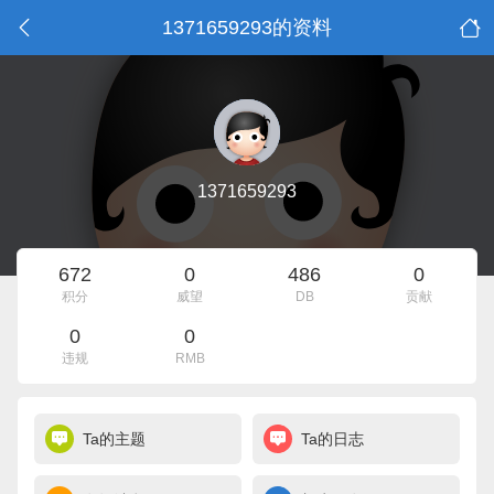
1371659293的资料
1371659293
672
0
486
0
积分
威望
DB
贡献
0
0
违规
RMB
Ta的主题
Ta的日志