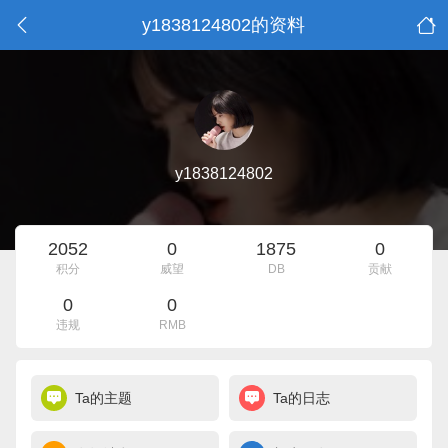
y1838124802的资料
y1838124802
2052
0
1875
0
积分
威望
DB
贡献
0
0
违规
RMB
Ta的主题
Ta的日志