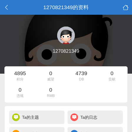
1270821349的资料
1270821349
4895
0
4739
0
积分
威望
DB
贡献
0
0
违规
RMB
Ta的主题
Ta的日志