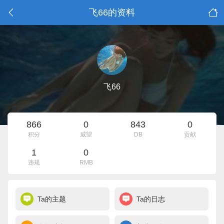
飞66的资料
飞66
866
0
843
0
积分
威望
DB
贡献
1
0
违规
RMB
Ta的主题
Ta的日志