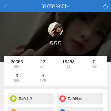
辉辉辉的资料
辉辉辉
20053
22
18463
0
积分
威望
DB
贡献
3
0
违规
RMB
Ta的主题
Ta的日志