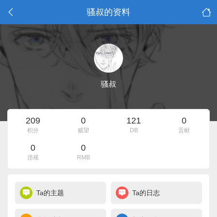
骚叔的资料
骚叔
209
0
121
0
积分
威望
DB
贡献
0
0
违规
RMB
Ta的主题
Ta的日志