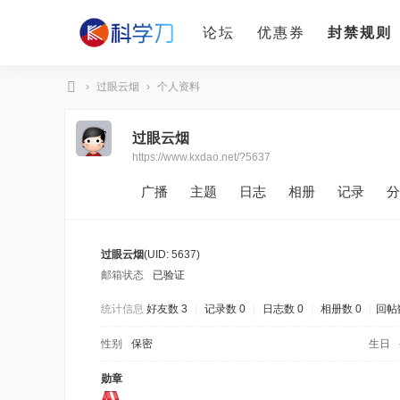
论坛
优惠券
封禁规则
›
过眼云烟
›
个人资料
科
过眼云烟
学
https://www.kxdao.net/?5637
刀
广播
主题
日志
相册
记录
分
过眼云烟
(UID: 5637)
邮箱状态
已验证
统计信息
好友数 3
|
记录数 0
|
日志数 0
|
相册数 0
|
回帖数
性别
保密
生日
勋章