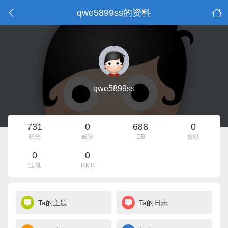
qwe5899ss的资料
qwe5899ss
731
0
688
0
积分
威望
DB
贡献
0
0
违规
RMB
Ta的主题
Ta的日志