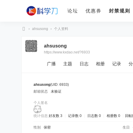
论坛
优惠券
封禁规则
›
ahsusong
›
个人资料
科
ahsusong
学
https://www.kxdao.net/?6933
刀
广播
主题
日志
相册
记录
分
ahsusong
(UID: 6933)
邮箱状态
未验证
个人签名
统计信息
好友数 3
|
记录数 0
|
日志数 0
|
相册数 0
|
回帖数
性别
保密
生日