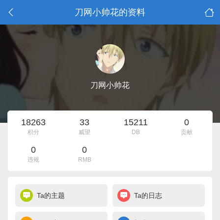
刀网小帅花的资料
刀网小帅花
18263
33
15211
0
积分
威望
DB
贡献
0
0
违规
RMB
Ta的主题
Ta的日志