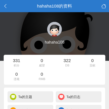
hahaha108的资料
hahaha108
331
0
322
0
积分
威望
DB
贡献
0
0
违规
RMB
Ta的主题
Ta的日志