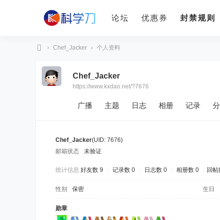
论坛
优惠券
封禁规则
›
Chef_Jacker
›
个人资料
科
Chef_Jacker
学
https://www.kxdao.net/?7676
刀
广播
主题
日志
相册
记录
分
Chef_Jacker
(UID: 7676)
邮箱状态
未验证
统计信息
好友数 9
|
记录数 0
|
日志数 0
|
相册数 0
|
回帖数
性别
保密
生日
勋章