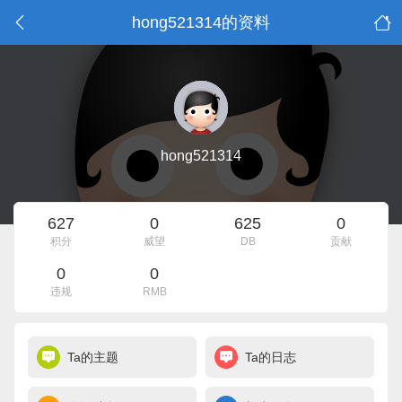
hong521314的资料
hong521314
627
0
625
0
积分
威望
DB
贡献
0
0
违规
RMB
Ta的主题
Ta的日志