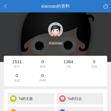
xiaosao的资料
xiaosao
1511
0
1364
0
积分
威望
DB
贡献
0
0
违规
RMB
Ta的主题
Ta的日志