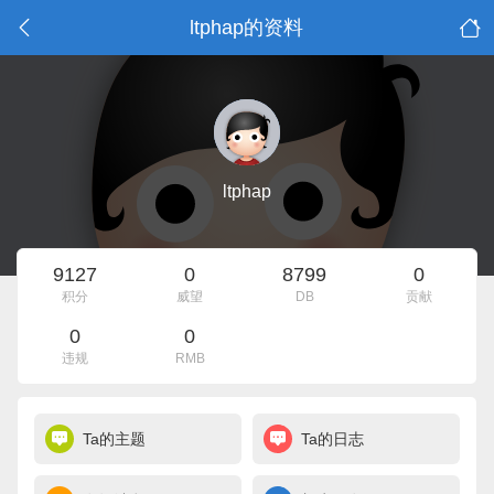
ltphap的资料
ltphap
9127
0
8799
0
积分
威望
DB
贡献
0
0
违规
RMB
Ta的主题
Ta的日志