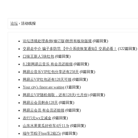
论坛
› 活动线报
论坛违规处理条例(修订版)附所有板块版规
(0篇回复)
交易走中介 骗子多防范 【中介系统恢复通知】交易必看！
(122篇回复)
口味王新人5块红包
(0篇回复)
8.2新网易云音乐 有会员还能领
(0篇回复)
网易云音乐VIP红包分享还有258天
(0篇回复)
网易云VIP红包还有128天可领
(0篇回复)
Your city's finest are waiting
(1篇回复)
网易云VIP随机领取，还有128天(七月份)
(0篇回复)
网易云会员剩余128天
(0篇回复)
网易云会员 有会员还能领
(0篇回复)
农行5元wx立减金
(0篇回复)
山东水果黄瓜好价车4斤11.9r
(0篇回复)
端午节粽子bug车2箱25r
(0篇回复)