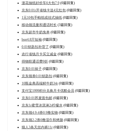
漫花抽纸好价车6大包7.9
(0篇回复)
京东0.01r开省钱卡送4元红包
(0篇回复)
1元10包手帕纸或挂式抽纸
(0篇回复)
移动领流量和通话时长
(3篇回复)
京东超市牛奶免单
(0篇回复)
bug4.8亓短袖
(0篇回复)
0.01钥匙扣补货了
(0篇回复)
农行省钱月卡买立减金
(0篇回复)
得物联通话费9折
(0篇回复)
京东0.01袜子
(0篇回复)
京东领券0.01钥匙扣
(0篇回复)
10瓶金典高端鲜牛奶34r
(0篇回复)
支付宝1999积分兑换月卡优酷会员
(0篇回复)
京东0.01荞麦面包邮
(0篇回复)
京东1r蜜雪冰淇淋2r柠檬水
(0篇回复)
京东领4.9-4券0.9撸实物
(0篇回复)
京东领2-2券0撸湿巾和烤肠
(0篇回复)
猫人3条天丝内裤11r
(0篇回复)