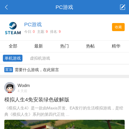
PC游戏
PC游戏
收藏
今日:
0
主题:
9
排名:
9
全部
最新
热门
热帖
精华
单机游戏
虚拟机游戏
需要什么游戏，在此留言
置顶
Wodm
4 天前
模拟人生4免安装绿色破解版
《模拟人生4》是一款由Maxis开发、EA发行的生活模拟游戏，是经
典《模拟人生》系列的第四代正统 ...