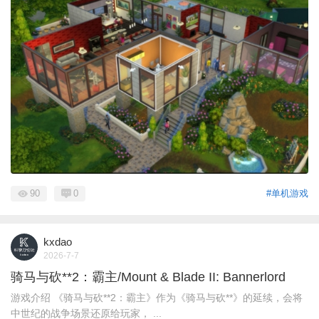
90
0
#单机游戏
kxdao
2026-7-7
骑马与砍**2：霸主/Mount & Blade II: Bannerlord
游戏介绍 《骑马与砍**2：霸主》作为《骑马与砍**》的延续，会将
中世纪的战争场景还原给玩家， ...