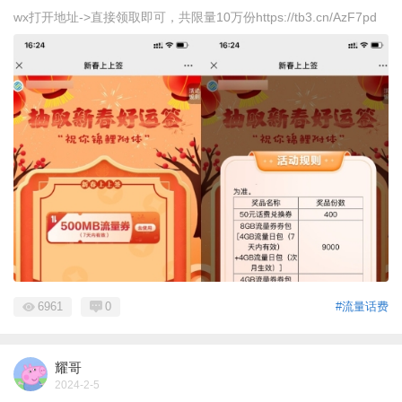
wx打开地址->直接领取即可，共限量10万份https://tb3.cn/AzF7pd
6961
0
#流量话费
耀哥
2024-2-5