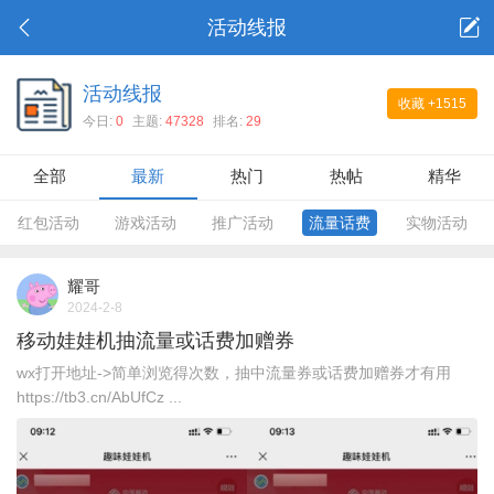
活动线报
活动线报
收藏
+1515
今日:
0
主题:
47328
排名:
29
全部
最新
热门
热帖
精华
红包活动
游戏活动
推广活动
流量话费
实物活动
耀哥
2024-2-8
移动娃娃机抽流量或话费加赠券
wx打开地址->简单浏览得次数，抽中流量券或话费加赠券才有用
https://tb3.cn/AbUfCz ...