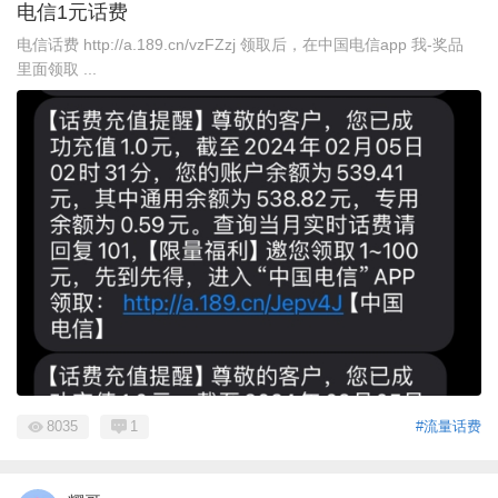
电信1元话费
电信话费 http://a.189.cn/vzFZzj 领取后，在中国电信app 我-奖品
里面领取 ...
8035
1
#流量话费