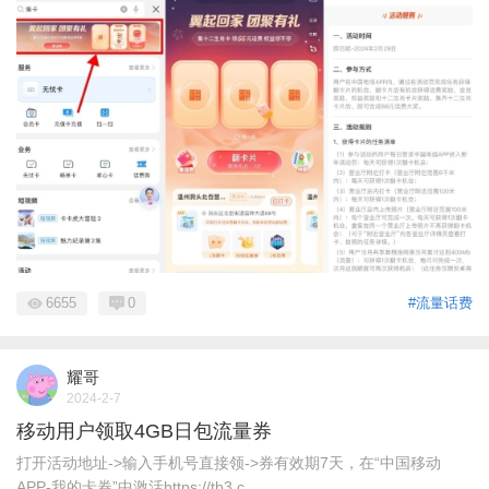
6655
0
#流量话费
耀哥
2024-2-7
移动用户领取4GB日包流量券
打开活动地址->输入手机号直接领->券有效期7天，在“中国移动
APP-我的卡券”中激活https://tb3.c ...