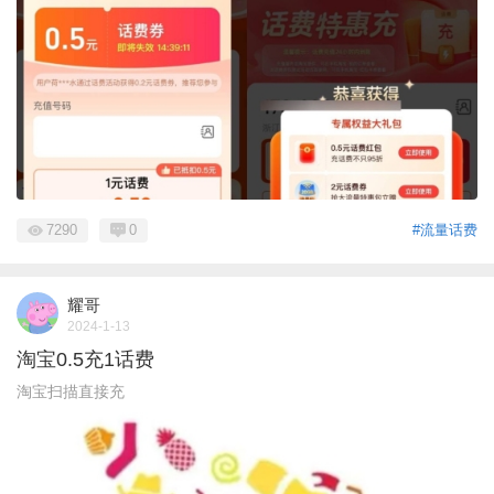
7290
0
#流量话费
耀哥
2024-1-13
淘宝0.5充1话费
淘宝扫描直接充