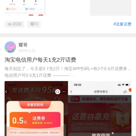
6558
0
#流量话费
耀哥
2024-1-21
淘宝电信用户每天1充2亓话费
每天别忘了，今天是0.7充2亓！淘宝APP扫码->有2个0.5亓话费券，
电信用户可0.5充1亓话费 ———— ...