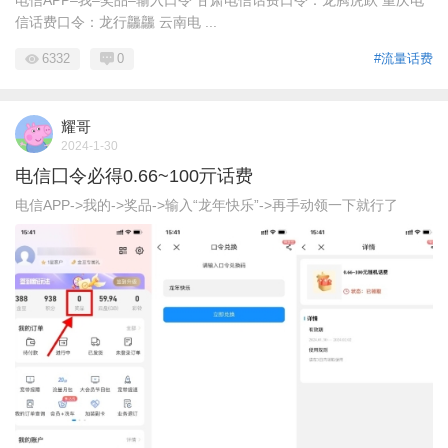
电信APP–我–奖品–输入口令 甘肃电信话费口令：龙腾虎跃 重庆电
信话费口令：龙行龘龘 云南电 ...
6332
0
#流量话费
耀哥
2024-1-30
电信囗令必得0.66~100亓话费
电信APP->我的->奖品->输入“龙年快乐”->再手动领一下就行了