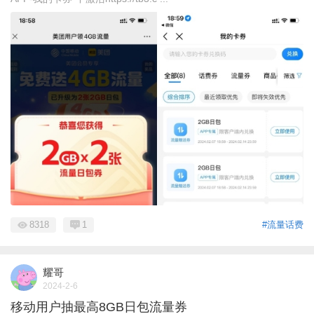
8318
1
#流量话费
耀哥
2024-2-6
移动用户抽最高8GB日包流量券