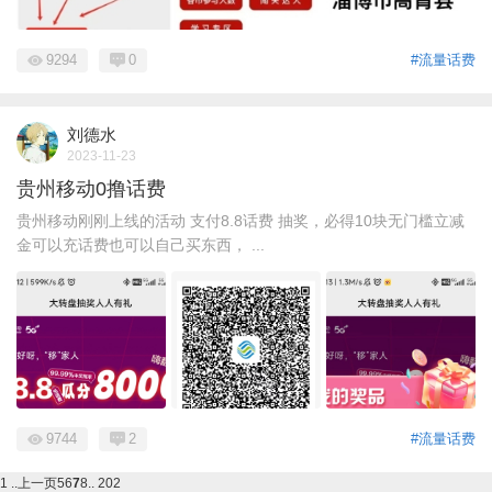
9294
0
#流量话费
刘德水
2023-11-23
贵州移动0撸话费
贵州移动刚刚上线的活动 支付8.8话费 抽奖，必得10块无门槛立减
金可以充话费也可以自己买东西， ...
9744
2
#流量话费
1 ..
上一页
5
6
7
8
.. 202