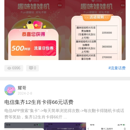
6996
0
#流量话费
耀哥
2024-2-8
电信集齐12生肖卡得66元话费
电信APP搜索“集卡”->每天简单浏览得次数->每次翻卡得随机卡或话
费等奖励，集齐12生肖卡得66亓 ...