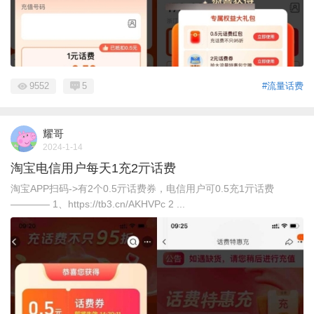
9552
5
#流量话费
耀哥
2024-1-14
淘宝电信用户每天1充2亓话费
淘宝APP扫码->有2个0.5亓话费券，电信用户可0.5充1亓话费
———— 1、https://tb3.cn/AKHVPc 2 ...