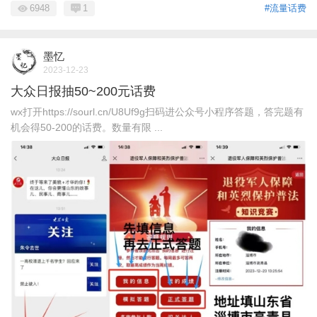
6948
1
#流量话费
墨忆
2023-12-23
大众日报抽50~200元话费
wx打开https://sourl.cn/U8Uf9g扫码进公众号小程序答题，答完题有
机会得50-200的话费。数量有限 ...