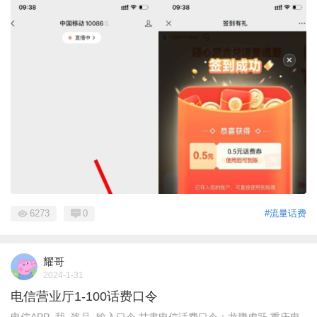
6273
0
#流量话费
耀哥
2024-1-31
电信营业厅1-100话费口令