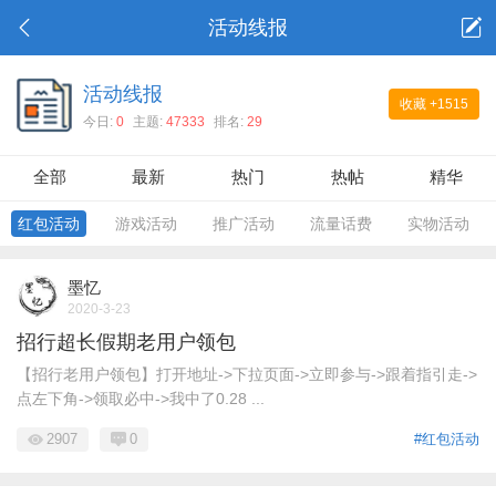
活动线报
活动线报
收藏
+1515
今日:
0
主题:
47333
排名:
29
全部
最新
热门
热帖
精华
红包活动
游戏活动
推广活动
流量话费
实物活动
墨忆
2020-3-23
招行超长假期老用户领包
【招行老用户领包】打开地址->下拉页面->立即参与->跟着指引走->
点左下角->领取必中->我中了0.28 ...
2907
0
#红包活动