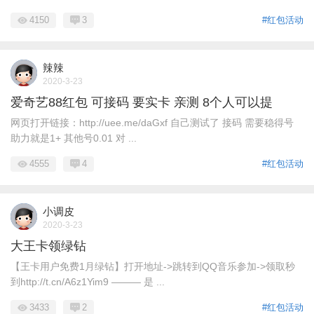
4150
3
#红包活动
辣辣
2020-3-23
爱奇艺88红包 可接码 要实卡 亲测 8个人可以提
网页打开链接：http://uee.me/daGxf 自己测试了 接码 需要稳得号
助力就是1+ 其他号0.01 对 ...
4555
4
#红包活动
小调皮
2020-3-23
大王卡领绿钻
【王卡用户免费1月绿钻】打开地址->跳转到QQ音乐参加->领取秒
到http://t.cn/A6z1Yim9 ——— 是 ...
3433
2
#红包活动