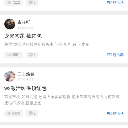
7222
9
#红包活动
吉祥吖
2020-3-23
龙岗答题 抽红包
关注“龙岗区科技创新服务中心”公众号 右下 水多
4861
7
#红包活动
三上悠娅
2020-3-23
wx激活医保领红包
首次投稿 如有问题 还请大家多多指教 也不知道有没有人之前发过
废话不多说 直接上图 ...
4350
2
#红包活动