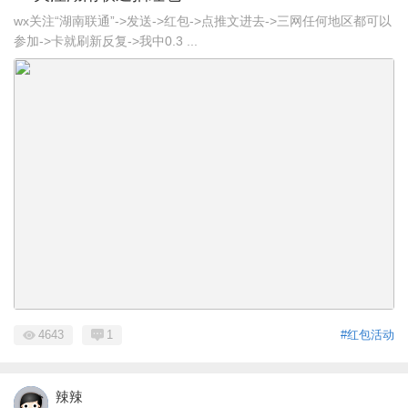
wx关注“湖南联通”->发送->红包->点推文进去->三网任何地区都可以
参加->卡就刷新反复->我中0.3 ...
4643
1
#红包活动
辣辣