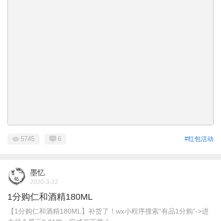
5745
6
#红包活动
墨忆
2020-3-22
1分购仁和酒精180ML
【1分购仁和酒精180ML】补货了！wx小程序搜索“有品1分购”->进