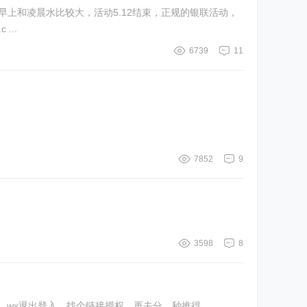
 ...
6739
11
7852
9
3598
8
wx地址也改黑龙江 大庆一直有，改地址最有效，改了地址，wx退出登入，找个链接授权，再去分，秒推得