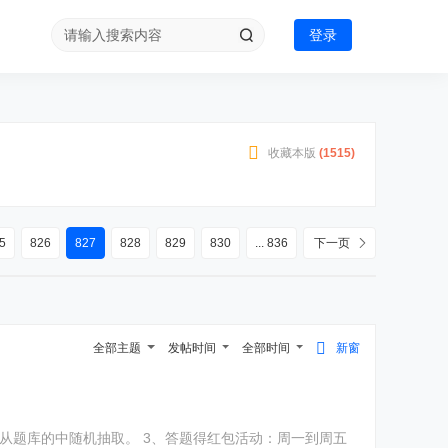
登录
收藏本版
(
1515
)
5
826
827
828
829
830
... 836
下一页
全部主题
发帖时间
全部时间
新窗
0秒，题目从题库的中随机抽取。 3、答题得红包活动：周一到周五