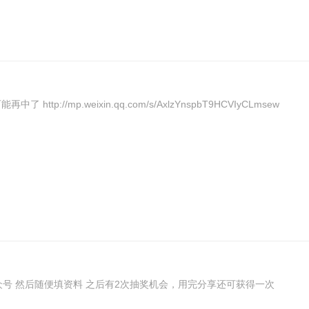
没中那就不可能再中了 http://mp.weixin.qq.com/s/AxlzYnspbT9HCVIyCLmsew
CC视频云公众号 然后随便填资料 之后有2次抽奖机会，用完分享还可获得一次