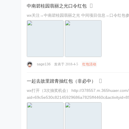
中南碧桂园翡丽之光口令红包
wx关注→中南碧桂园翡丽之光 中间项目信息→口令红包
sage136
发表于 2018-4-5
红包活动
一起去故里踏青抽红包（非必中）
wx打开（3次抽奖机会） http://378557.m.365huaer.com/mo
aid=69c5e530c82145929686a7825ff4460c&activityid=8