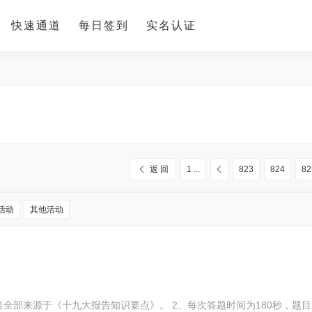
快速通道
每日签到
实名认证
返 回
1 ...
823
824
82
活动
其他活动
1、本次答题活动题目全部来源于《十九大报告知识要点》。 2、每次答题时间为18