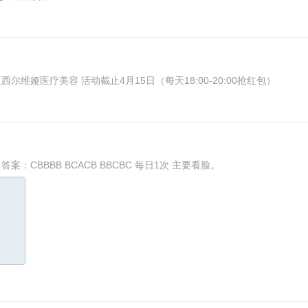
维娅医疗美容 活动截止4月15日（每天18:00-20:00抢红包）
wx关注 云南省福彩。新闻公告—快乐十分中了记得反馈！答案：CBBBB BCACB BBCBC 每日1次 主要看脸。