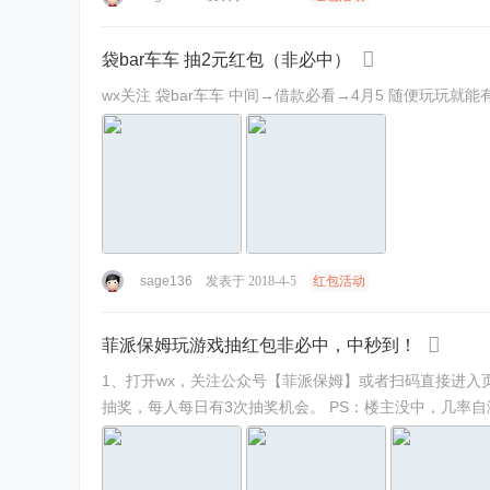
袋bar车车 抽2元红包（非必中）
wx关注 袋bar车车 中间→借款必看→4月5 随便玩玩
sage136
发表于 2018-4-5
红包活动
菲派保姆玩游戏抽红包非必中，中秒到！
1、打开wx，关注公众号【菲派保姆】或者扫码直接进入页面进入 2、查看历史消息点击进入4月4日第一条推送消息进入，点击文中的“开始行动”图片进入参与游戏；