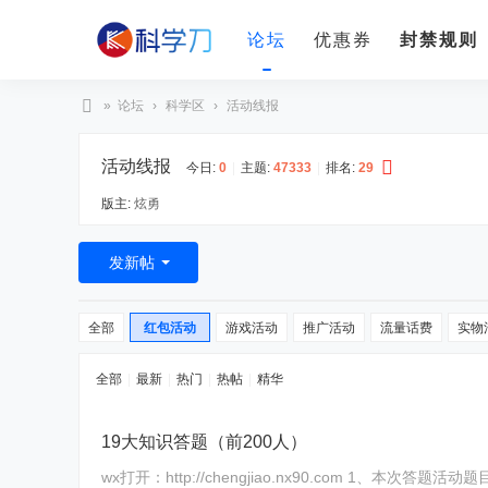
论坛
优惠券
封禁规则
»
论坛
›
科学区
›
活动线报
科
活动线报
学
今日:
0
|
主题:
47333
|
排名:
29
刀
版主:
炫勇
发新帖
全部
红包活动
游戏活动
推广活动
流量话费
实物
全部
|
最新
|
热门
|
热帖
|
精华
19大知识答题（前200人）
wx打开：http://chengjiao.nx90.com 