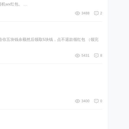
x红包。 ...
3488
2
给你五块钱余额然后领取5块钱，点不退款领红包 （领完
5431
8
3400
0