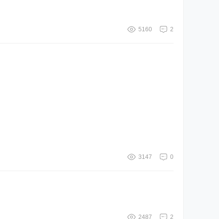
5160
2
3147
0
2487
2