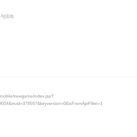
参与活动
bile/newgame/index.jsp?
9004&wuid=378557&keyversion=0&isFromApiFilter=1