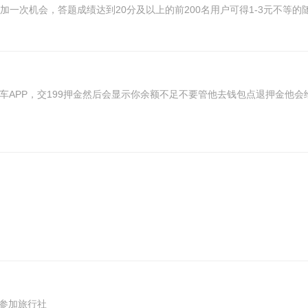
加一次机会，答题成绩达到20分及以上的前200名用户可得1-3元不等的随机w
车APP，交199押金然后会显示你余额不足不要管他去钱包点退押金他会
.webvoc.com/m?up 出境游;未参加旅行社