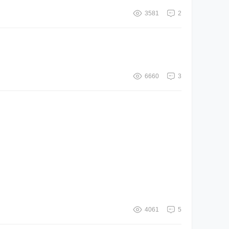
3581
2
6660
3
4061
5