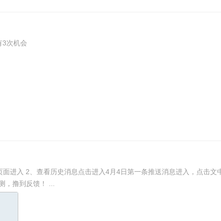
就能有3次机会
 3、游戏达到70分参与
抽奖，每人每日有3次抽奖机会。 PS：楼主没中，几率自测，撸到反馈！ ...