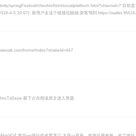
al/checkin/html/socialplatform.html?channel=7 目前是早上和凌晨水比较大，活动5.12结束，正规的银联活动，
现也可以用来充话费 补充内容 (2018-4-5 10:57): 新用户走这个链接也能抽:新客驾到 https://wallet.95516.c
esalt.com/home/Index?shakeId=447
wx打开：https://mp.weixin.qq.com/s/-xWUZP3uU9pzWMmcTd2eyw 最下点击阅读原文进入答题
wx关注 大庆协和泌尿医院 回复 红包 定位黑龙江大庆 Ip的挂ip试试 然后