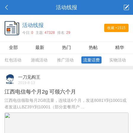
活动线报
活动线报
收藏
+1515
今日:
0
主题:
47328
排名:
29
全部
最新
热门
热帖
精华
红包活动
游戏活动
推广活动
流量话费
实物活动
一刀见阎王
2019-8-13
江西电信每个月2g 可领六个月
江西电信领取每月2GB流量，连续送6个月，发送8081Y到10001或
者发送LLBZ39Y到10001（部分套餐用户 ...