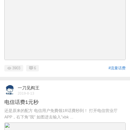
3903
6
#流量话费
一刀见阎王
2019-8-13
电信话费1元秒
还是原来的配方 电信用户免費领1R话費秒到！ 打开电信营业厅
APP，右下角"我" 如图进去输入"xbk ...