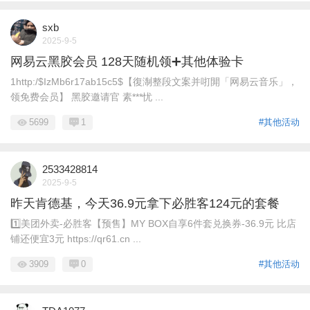
sxb
2025-9-5
网易云黑胶会员 128天随机领➕其他体验卡
1http:/$IzMb6r17ab15c5$【復淛整段文案并咑閞「网易云音乐」，
领免费会员】 黑胶邀请官 素***忧 ...
5699
1
#其他活动
2533428814
2025-9-5
昨天肯德基，今天36.9元拿下必胜客124元的套餐
1️⃣美团外卖-必胜客【预售】MY BOX自享6件套兑换券-36.9元 比店
铺还便宜3元 https://qr61.cn ...
3909
0
#其他活动