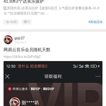
41.9米2个达美乐披萨
1️⃣美团外卖-达美乐比萨【超值5选2】人气双比萨套餐兑换券-41.9
元 **比店铺便宜21元哦** htt ...
4148
0
#其他活动
gsjz27
2025-9-7
网易云音乐会员随机天数
https://163cn.tv/JzFh3gZ