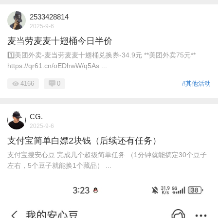
2533428814
2025-9-6
麦当劳麦麦十翅桶今日半价
1️⃣美团外卖-麦当劳麦麦十翅桶兑换券-34.9元 **美团外卖75元**
https://qr61.cn/oEDhwW/q5As ...
4166
0
#其他活动
CG.
2025-9-6
支付宝简单白嫖2块钱（后续还有任务）
支付宝搜安心豆 完成几个超级简单任务 （1分钟就能搞定30个豆子
左右，5个豆子就能换1个藏品） ...