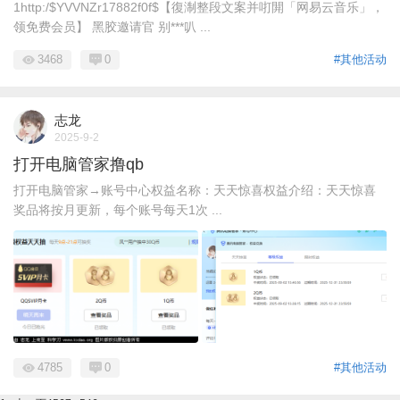
1http:/$YVVNZr17882f0f$【復淛整段文案并咑閞「网易云音乐」，
领免费会员】 黑胶邀请官 别***叭 ...
3468
0
#其他活动
志龙
2025-9-2
打开电脑管家撸qb
打开电脑管家→账号中心权益名称：天天惊喜权益介绍：天天惊喜
奖品将按月更新，每个账号每天1次 ...
4785
0
#其他活动