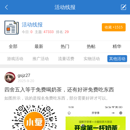
活动线报
活动线报
收藏
+1515
今日:
0
主题:
47333
排名:
29
全部
最新
热门
热帖
精华
游戏活动
推广活动
流量话费
实物活动
其他活动
gsjz27
2025-9-20
四舍五入等于免费喝奶茶，还有好评免费吃东西
如图所示，说的是报名免费吃东西，部分需要好评才可以。