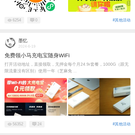
6254
0
#其他活动
墨忆
2024-6-19
免费领小马充电宝随身WiFi
打开活动地址，直接领取，无押金每个月24.9r套餐，1000G（跟无
限流量没有区别）使用一年（芝麻免 ...
56352
24
#其他活动