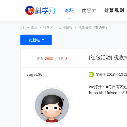
论坛
优惠券
封禁规则
»
论坛
›
科学区
›
活动线报
›
税收抽奖（非必中）
科
发新帖
学
刀
[红包活动]
税收
查看:
2988
|
回复:
2
sage136
发表于 2018-4-13 23
wx打开：■每日有2
https://hd.faisco.c