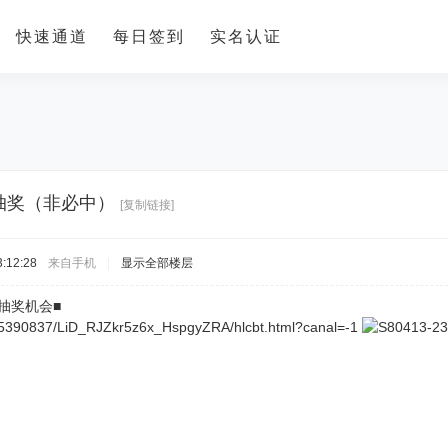
快速通道
每日签到
实名认证
抽奖（非必中）
[复制链接]
:12:28
来自手机
|
显示全部楼层
次抽奖机会■
n/15390837/LiD_RJZkr5z6x_HspgyZRA/hlcbt.html?canal=-1