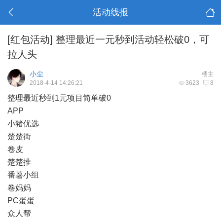
活动线报
[红包活动]
整理最近一元秒到活动轻松破0，可
拉人头
小尘
楼主
2018-4-14 14:26:21
3623
8
整理最近秒到1元项目简单破0
APP
小猪优选
楚楚街
卷皮
楚楚推
番薯小组
卷妈妈
PC蛋蛋
众人帮