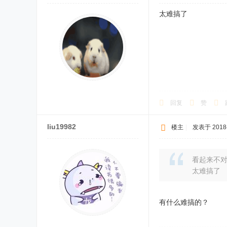
太难搞了
回复
赞
liu19982
楼主
|
发表于 2018-5
看起来不对劲 
太难搞了
有什么难搞的？