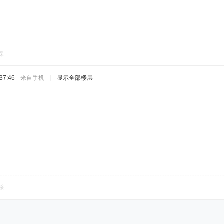
踩
37:46
来自手机
|
显示全部楼层
踩