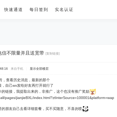
快速通道
每日签到
实名认证
电信不限量并且送宽带
[复制链接]
48:16
来自手机
|
显示全部楼层
众号，查看历史消息，最新的那个
接，自己wx发给好友再打开就行了
卡的链接，我提取出来的，非推广，这个也没有推广奖励
mall/pages/jianjieBXL/index.html?ztInterSource=100001&platform=wap
要的朋友自己去看详细套餐，买不买随意，不喜勿喷