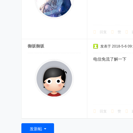
回复
赞
御坂御坂
发表于 2018-5-6 09:
电信免流了解一下
回复
赞
发新帖