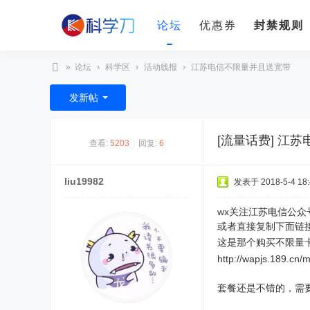
论坛
优惠券
封禁规则
»
论坛
›
科学区
›
活动线报
›
江苏电信不限量并且送宽带
科
发新帖
学
刀
[流量话费]
江苏
查看:
5203
|
回复:
6
liu19982
发表于 2018-5-4 18:
wx关注江苏电信公
或者直接复制下面链
这是那个购买不限量
http://wapjs.189.cn/
套餐还是不错的，需