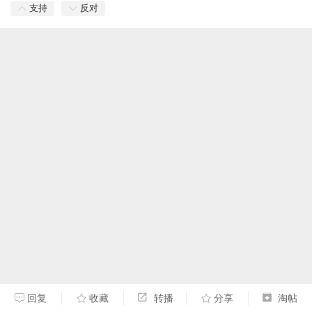
支持
反对
回复
收藏
转播
分享
淘帖