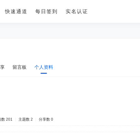
快速通道
每日签到
实名认证
享
留言板
个人资料
数 201
|
主题数 2
|
分享数 0