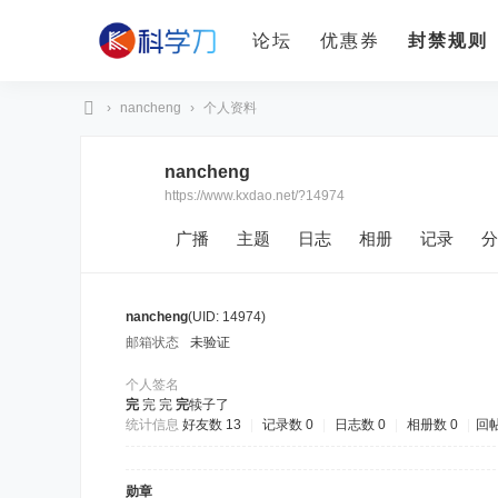
论坛
优惠券
封禁规则
›
nancheng
›
个人资料
科
nancheng
学
https://www.kxdao.net/?14974
刀
广播
主题
日志
相册
记录
分
nancheng
(UID: 14974)
邮箱状态
未验证
个人签名
完
完 完
完
犊子了
统计信息
好友数 13
|
记录数 0
|
日志数 0
|
相册数 0
|
回帖
勋章