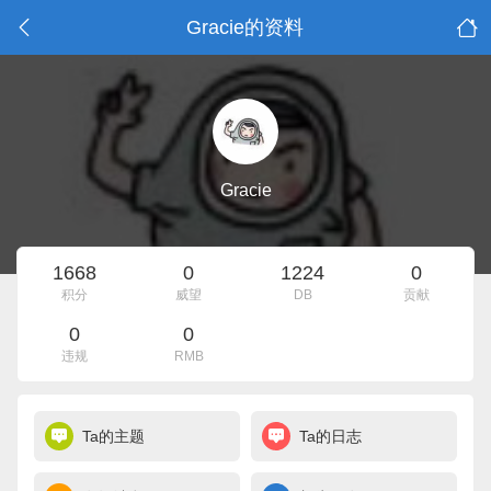
Gracie的资料
Gracie
1668
0
1224
0
积分
威望
DB
贡献
0
0
违规
RMB
Ta的主题
Ta的日志