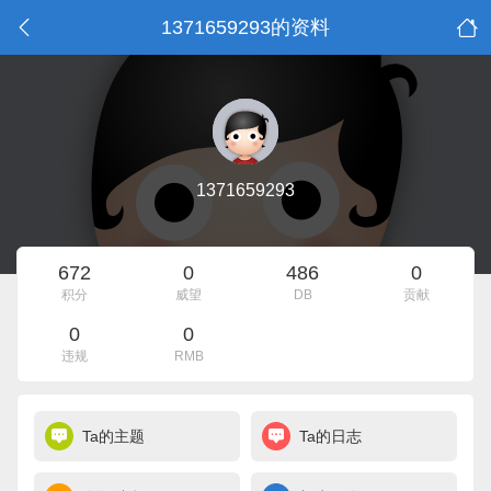
1371659293的资料
1371659293
672
0
486
0
积分
威望
DB
贡献
0
0
违规
RMB
Ta的主题
Ta的日志