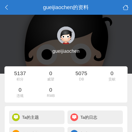
gueijiaochen的资料
gueijiaochen
5137
0
5075
0
积分
威望
DB
贡献
0
0
违规
RMB
Ta的主题
Ta的日志