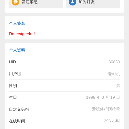
发短消息
加为好友
个人签名
I'm testgeek ！
个人资料
UID
30850
用户组
老司机
性别
男
生日
1995 年 8 月 19 日
自定义头衔
爱玩使得阿拉蕾
在线时间
296 小时