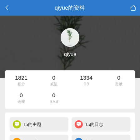
qiyue的资料
qiyue
1821
0
1334
0
积分
威望
DB
贡献
0
0
违规
RMB
Ta的主题
Ta的日志