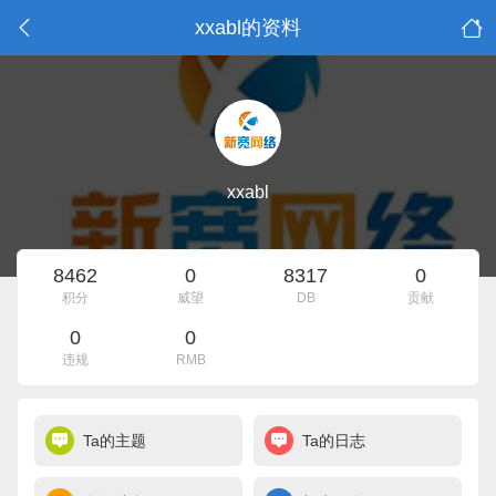
xxabl的资料
xxabl
8462
0
8317
0
积分
威望
DB
贡献
0
0
违规
RMB
Ta的主题
Ta的日志