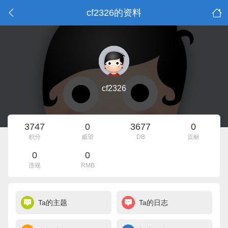
cf2326的资料
cf2326
3747
0
3677
0
积分
威望
DB
贡献
0
0
违规
RMB
Ta的主题
Ta的日志