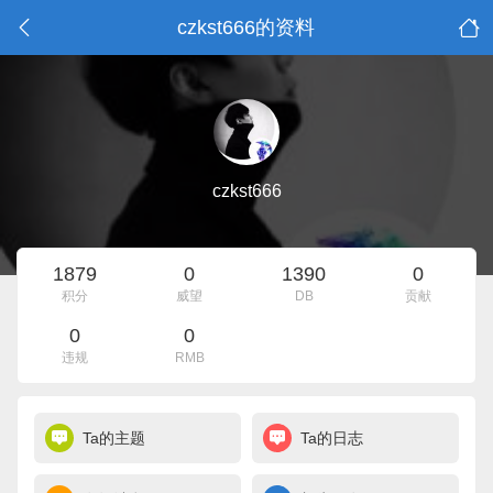
czkst666的资料
czkst666
1879
0
1390
0
积分
威望
DB
贡献
0
0
违规
RMB
Ta的主题
Ta的日志