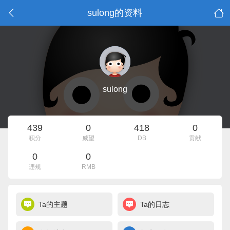
sulong的资料
sulong
439
0
418
0
积分
威望
DB
贡献
0
0
违规
RMB
Ta的主题
Ta的日志