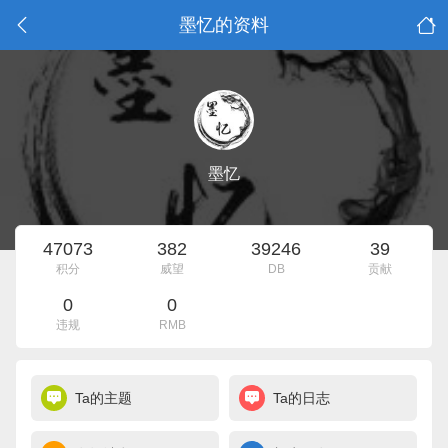
墨忆的资料
墨忆
47073
382
39246
39
积分
威望
DB
贡献
0
0
违规
RMB
Ta的主题
Ta的日志