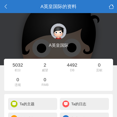
A英皇国际的资料
A英皇国际
5032
2
4492
0
积分
威望
DB
贡献
0
0
违规
RMB
Ta的主题
Ta的日志