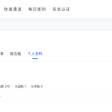
快速通道
每日签到
实名认证
享
留言板
个人资料
数 370
|
主题数 7
|
分享数 0
-