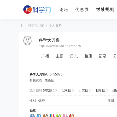
论坛
优惠券
封禁规则
›
科学大刀客
›
个人资料
科
科学大刀客
学
https://www.kxdao.net/?55375
刀
广播
主题
日志
相册
记录
分
科学大刀客
(UID: 55375)
邮箱状态
未验证
统计信息
好友数 10
|
记录数 0
|
日志数 0
|
相册数 0
|
回帖
性别
保密
生日
勋章