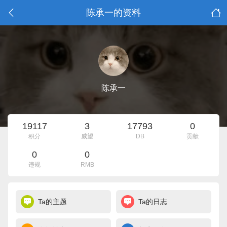
陈承一的资料
陈承一
19117
3
17793
0
积分
威望
DB
贡献
0
0
违规
RMB
Ta的主题
Ta的日志