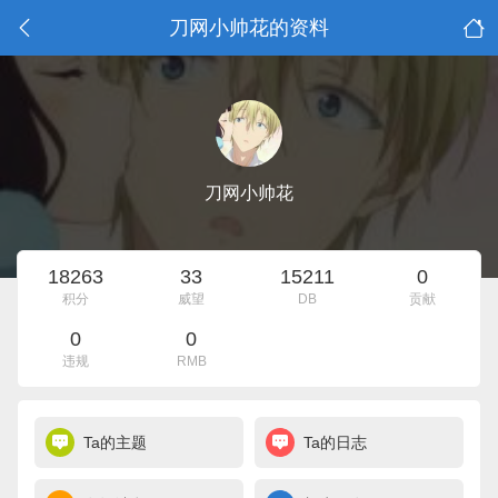
刀网小帅花的资料
刀网小帅花
18263
33
15211
0
积分
威望
DB
贡献
0
0
违规
RMB
Ta的主题
Ta的日志