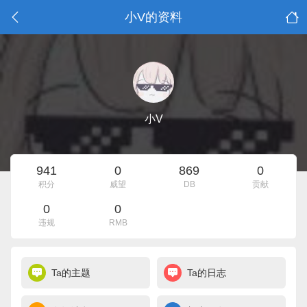
小V的资料
小V
941
0
869
0
积分
威望
DB
贡献
0
0
违规
RMB
Ta的主题
Ta的日志