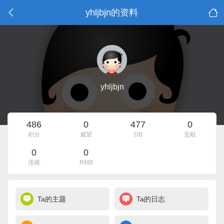
yhljbjn的资料
yhljbjn
486
0
477
0
积分
威望
DB
贡献
0
0
违规
RMB
Ta的主题
Ta的日志