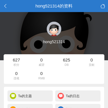
hong521314的资料
hong521314
627
0
625
0
积分
威望
DB
贡献
0
0
违规
RMB
Ta的主题
Ta的日志