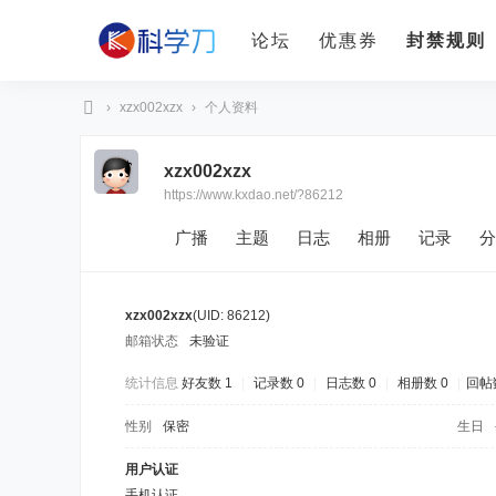
论坛
优惠券
封禁规则
›
xzx002xzx
›
个人资料
科
xzx002xzx
学
https://www.kxdao.net/?86212
刀
广播
主题
日志
相册
记录
分
xzx002xzx
(UID: 86212)
邮箱状态
未验证
统计信息
好友数 1
|
记录数 0
|
日志数 0
|
相册数 0
|
回帖数
性别
保密
生日
用户认证
手机认证