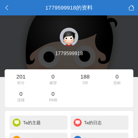
1779599918的资料
1779599918
201
0
188
0
积分
威望
DB
贡献
0
0
违规
RMB
Ta的主题
Ta的日志