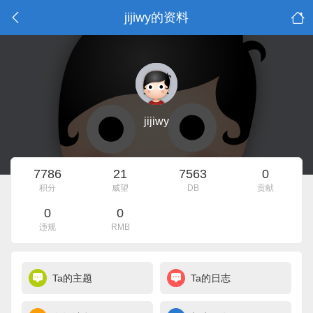
jijiwy的资料
jijiwy
7786
21
7563
0
积分
威望
DB
贡献
0
0
违规
RMB
Ta的主题
Ta的日志