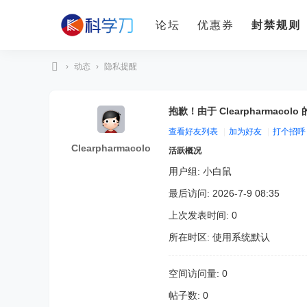
论坛
优惠券
封禁规则
›
动态
›
隐私提醒
科
学
抱歉！由于 Clearpharmac
刀
查看好友列表
|
加为好友
|
打个招呼
Clearpharmacolo
活跃概况
用户组:
小白鼠
最后访问: 2026-7-9 08:35
上次发表时间: 0
所在时区: 使用系统默认
空间访问量: 0
帖子数: 0