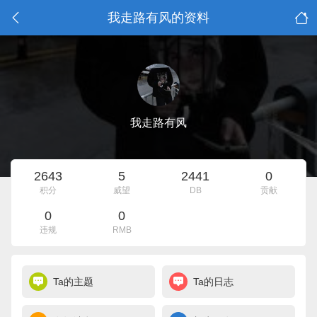
我走路有风的资料
我走路有风
2643
5
2441
0
积分
威望
DB
贡献
0
0
违规
RMB
Ta的主题
Ta的日志