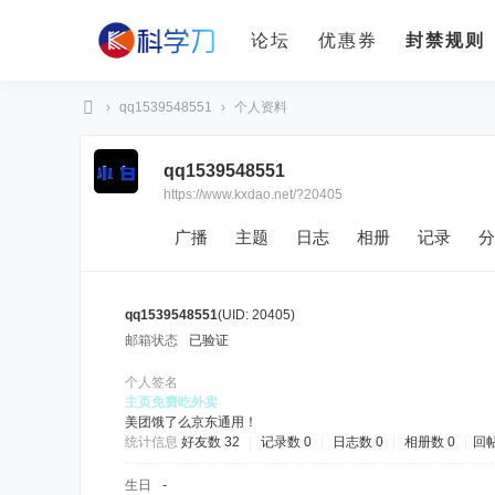
论坛
优惠券
封禁规则
›
qq1539548551
›
个人资料
科
qq1539548551
学
https://www.kxdao.net/?20405
刀
广播
主题
日志
相册
记录
分
qq1539548551
(UID: 20405)
邮箱状态
已验证
个人签名
主页免费吃外卖
美团饿了么京东通用！
统计信息
好友数 32
|
记录数 0
|
日志数 0
|
相册数 0
|
回帖
生日
-